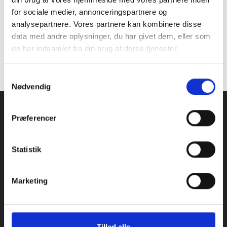
for sociale medier, annonceringspartnere og
Har I spørgsmål til opdateringen eller
analysepartnere. Vores partnere kan kombinere disse
ønsker en gennemgang af de nye
data med andre oplysninger, du har givet dem, eller som
funktioner, er I altid velkomne til at
de har indsamlet fra din brug af deres tjenester.
kontakte os på servicedesk@p-
secure.com.
S
Nødvendig
a
m
t
Præferencer
y
k
k
Statistik
e
v
Marketing
Navigation
a
Introduction to P-Secure
l
Pricing
g
About
Insights
Tillad alle