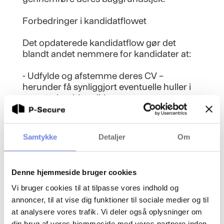
Forbedringer i kandidatflowet
Det opdaterede kandidatflow gør det
blandt andet nemmere for kandidater at:
- Udfylde og afstemme deres CV –
herunder få synliggjort eventuelle huller i
ansættelseshistorikken
- Forstå hvilktation der forventes for de
enkelte perioder
- Få tydeligere vejledning undervejs i
Samtykke
Detaljer
Om
processen '
- Se hvor i processen de befinder sig, og
hvad næste skridt er
Denne hjemmeside bruger cookies
- Gennemføre processen via en markant
forbedret mobiloplevelse
Vi bruger cookies til at tilpasse vores indhold og
annoncer, til at vise dig funktioner til sociale medier og til
Dennye version rulles gradvist ud til vores
at analysere vores trafik. Vi deler også oplysninger om
kunder fra midten af marts og frem.
din brug af vores hjemmeside med vores partnere inden