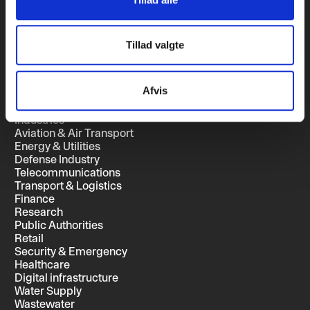
Contact
FAQ's
Release Notes
Tillad valgte
Privacy Policy
Cookie Notice
SSO-Login Guide
Afvis
Industries
Aviation & Air Transport
Energy & Utilities
Defense Industry
Telecommunications
Transport & Logistics
Finance
Research
Public Authorities
Retail
Security & Emergency
Healthcare
Digital infrastructure
Water Supply
Wastewater