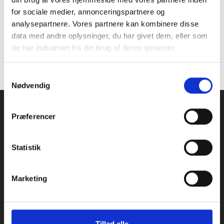
for sociale medier, annonceringspartnere og
Har I spørgsmål til opdateringen eller
analysepartnere. Vores partnere kan kombinere disse
ønsker en gennemgang af de nye
data med andre oplysninger, du har givet dem, eller som
funktioner, er I altid velkomne til at
de har indsamlet fra din brug af deres tjenester.
kontakte os på servicedesk@p-
secure.com.
S
Nødvendig
a
m
t
Præferencer
y
k
k
Statistik
e
v
Marketing
Navigation
a
Introduktion to P-Secure
l
Priser
g
Om
Nyheder
Tillad alle