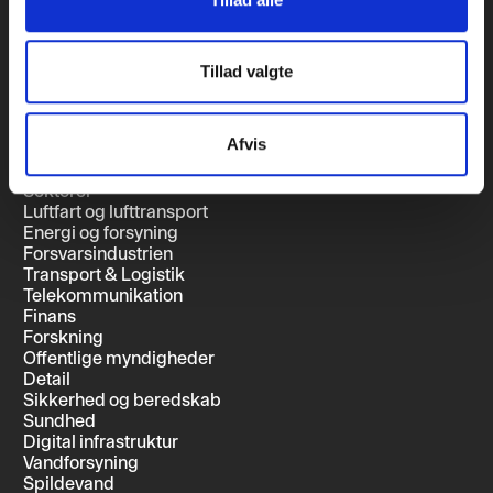
Kontakt
FAQ
Release notes
Tillad valgte
Privatlivspolitik
Cookie-meddelelse
SSO-Login Vejledning
Afvis
Sektorer
Luftfart og lufttransport
Energi og forsyning
Forsvarsindustrien
Transport & Logistik
Telekommunikation
Finans
Forskning
Offentlige myndigheder
Detail
Sikkerhed og beredskab
Sundhed
Digital infrastruktur
Vandforsyning
Spildevand