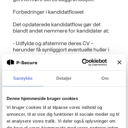
Forbedringer i kandidatflowet
Det opdaterede kandidatflow gør det
blandt andet nemmere for kandidater at:
- Udfylde og afstemme deres CV –
herunder få synliggjort eventuelle huller i
ansættelseshistorikken
- Forstå hvilktation der forventes for de
enkelte perioder
- Få tydeligere vejledning undervejs i
Samtykke
Detaljer
Om
processen '
- Se hvor i processen de befinder sig, og
hvad næste skridt er
Denne hjemmeside bruger cookies
- Gennemføre processen via en markant
forbedret mobiloplevelse
Vi bruger cookies til at tilpasse vores indhold og
annoncer, til at vise dig funktioner til sociale medier og til
Dennye version rulles gradvist ud til vores
at analysere vores trafik. Vi deler også oplysninger om
kunder fra midten af marts og frem.
din brug af vores hjemmeside med vores partnere inden