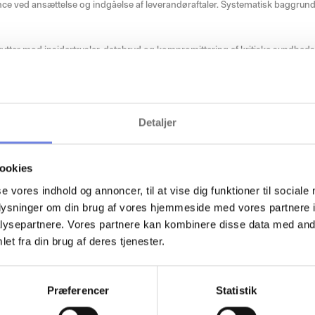
ence ved ansættelse og indgåelse af leverandøraftaler. Systematisk baggrunds
skytter mod insidertrusler, databrud og kompromittering af kritiske sundheds
Detaljer
ookies
 mere om truslerne i sundhedssekt
se vores indhold og annoncer, til at vise dig funktioner til sociale
oplysninger om din brug af vores hjemmeside med vores partnere i
finder du artikler, der beskriver de trusler, der findes i sundhedssektoren.
ysepartnere. Vores partnere kan kombinere disse data med andr
Foto: Ukendt
et fra din brug af deres tjenester.
Præferencer
Statistik