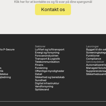
Klik her for at kontakte os og få svar på dine spørgsmål
Kontakt os
Sektorer
Løsninger
 to P-Secure
Luftfart og lufttransport
Bygget til din se
Energi og forsyning
Screeningkatego
Forsvarsindustrien
Funktioner
Transport & Logistik
Compliance
Telekommunikation
Serviceydelser
Finans
Automatiseret 
es
Forskning
Managed Soluti
tik
Offentlige myndigheder
Supplerende ba
elelse
Detail
Sikkerhedssamt
ejledning
Sikkerhed og beredskab
Sundhed
Digital infrastruktur
Vandforsyning
Spildevand