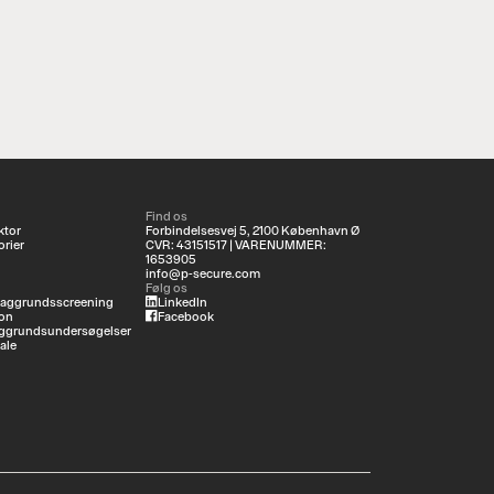
Find os
ktor
Forbindelsesvej 5, 2100 København Ø
rier
CVR: 43151517 | VARENUMMER:
1653905
info@p-secure.com
Følg os
baggrundsscreening
LinkedIn
on
Facebook
ggrundsundersøgelser
ale