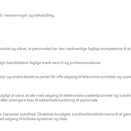
øb, henvisninger og behandling.
vindel og sikrer, at personalet har den nødvendige faglige kompetence til at
igt i kandidatens faglige track record og professionalisme.
tyr og andre eksterne parter får ofte adgang til følsomme områder og syste
gtigt at sikre, at alle med adgang til elektroniske patientjournaler og sund
tiller strengere krav til sikkerhedsvurdering af personale.
er, herunder sundhed. Direktivet forpligter sundhedsinstitutionerne til at g
 adgang til kritiske systemer og data.