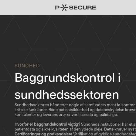
SUNDHED
Baggrundskontrol i
sundhedssektoren
Sundhedssektoren håndterer nogle af samfundets mest følsomme
kritiske funktioner. Både patientsikkerhed og databeskyttelse kræver
konsulenter og leverandører er verificerede og pålidelige.
Hvorfor er baggrundskontrol vigtig?
Sundhedsinstitutioner har et a
patientdata og sikre kvaliteten af den ydede pleje. Dette kræver syst
Certificeringer og godkendelser
Verifikation af gyldige sundhedsfagli