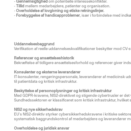
-
Gennemsigtighed
om potentielle interessekonflikter.
-
Tillid
mellem medarbejdere, patienter og organisation.
-
Overholdelse af lovgivning og etiske retningslinjer.
-
Forebyggelse af handicapproblemer
, især i forbindelse med indk
Uddannelsesbaggrund
Verifikation af reelle uddannelseskvalifikationer beskytter mod CV-s
Referencer og ansættelseshistorik
Bekræftelse af tidligere ansættelsesforhold og referencer giver inds
Konsulenter og eksterne leverandører
IT-konsulenter, rengøringspersonale, leverandører af medicinsk uds
til patientdata og kritisk infrastruktur.
Beskyttelse af personoplysninger og kritisk infrastruktur
Med GDPR-kravene, NIS2-direktivet og stigende cybertrusler er det vi
Sundhedssektoren er klassificeret som kritisk infrastruktur, hvilket s
NIS2 og nye sikkerhedskrav
EU's NIS2-direktiv styrker cybersikkerhedskravene i kritiske sektor
systematisk baggrundskontrol af medarbejdere og leverandører med
Overholdelse og juridisk ansvar