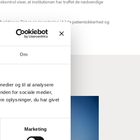
kontrol viser, at institutionen har truffet de nødvendige
funktioner. Det er en investering i både patientsikkerhed og
Om
oren
 medier og til at analysere
nden for sociale medier,
e oplysninger, du har givet
Marketing