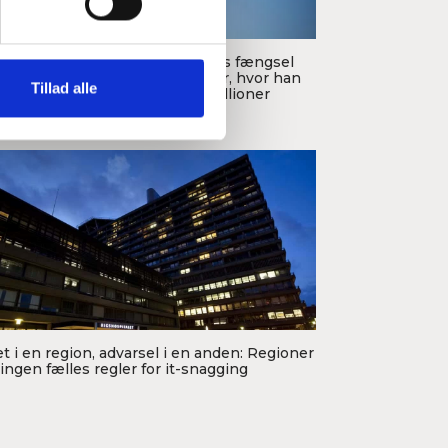
anæstesilæge blev idømt tre års fængsel
 systematisk bedrageri over ni år, hvor han
Tillad alle
rettiget fik betalt omkring 9 millioner
oto: Ukendt
ner.
et i en region, advarsel i en anden: Regioner
 ingen fælles regler for it-snagging
to: Aleris PR