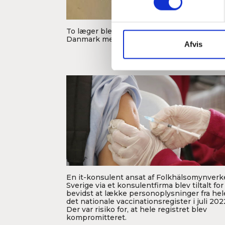
t
y
Foto: DR
k
To læger blev afsløret som falske læger i
Danmark med forfalskede eksamensbeviser
k
Afvis
e
v
a
l
g
En it-konsulent ansat af Folkhälsomynverke
Sverige via et konsulentfirma blev tiltalt for
bevidst at lække personoplysninger fra hel
Foto: Ed Us
det nationale vaccinationsregister i juli 202
Der var risiko for, at hele registret blev
kompromitteret.