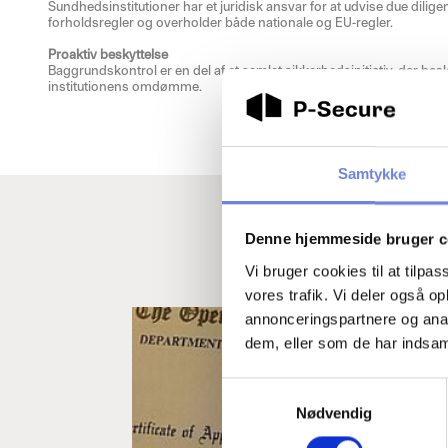
Sundhedsinstitutioner har et juridisk ansvar for at udvise due dilig
forholdsregler og overholder både nationale og EU-regler.
Proaktiv beskyttelse
Baggrundskontrol er en del af et samlet sikkerhedsinitiativ, der be
institutionens omdømme.
Samtykke
Denne hjemmeside bruger c
Læs
Vi bruger cookies til at tilpas
vores trafik. Vi deler også 
Nedenfor 
annonceringspartnere og anal
dem, eller som de har indsaml
S
Nødvendig
a
m