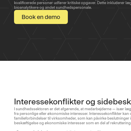
kvalificerede personer udfører kritiske opgaver. Dette inkluderer læg
bioanalytikere og andet sundhedspersonale.
Book en demo
Interessekonflikter og sidebes
I sundhedssektoren er det afgørende, at medarbejderne — især læge
fra personlige eller økonomiske interesser. Interessekonflikter kan
familieforbindelser til virksomheder, som kan påvirke beslutninger
beskæftigelse og økonomiske interesser som en del af rekruttering