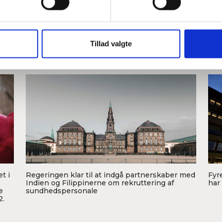
Revisoren markedsførte sig selv som læge og
En 
.
rådede prostatakræftpatienter til at påtage sig
for
Tillad valgte
ikke-godkendt behandling.
ube
F
kro
t i
Regeringen klar til at indgå partnerskaber med
Fyr
Indien og Filippinerne om rekruttering af
har
e
sundhedspersonale
Foto: Jacob Søby
Fo
2.