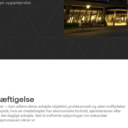
er, sygeplejersker,
kæftigelse
r — kan udføre deres arbejde objektivt, professionelt og uden indflydelse
 opstå, hvis en medarbejder har økonomiske forhold, ejerinteresser eller
 i det daglige arbejde. Ved at indhente oplysninger om sekundær
sprocessen sikrer vi: