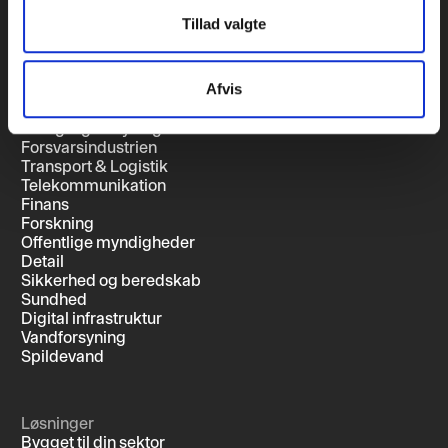
Cookie-meddelelse
SSO-Login Vejledning
Tillad valgte
Afvis
Sektorer
Luftfart og lufttransport
Energi og forsyning
Forsvarsindustrien
Transport & Logistik
Telekommunikation
Finans
Forskning
Offentlige myndigheder
Detail
Sikkerhed og beredskab
Sundhed
Digital infrastruktur
Vandforsyning
Spildevand
Løsninger
Bygget til din sektor