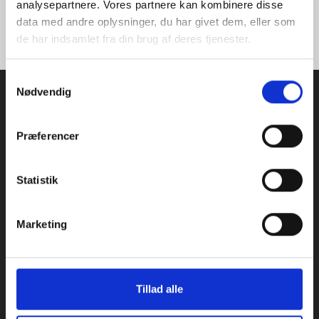
analysepartnere. Vores partnere kan kombinere disse
data med andre oplysninger, du har givet dem, eller som
de har indsamlet fra din brug af deres tjenester.
S
Nødvendig
a
m
t
Præferencer
y
k
k
Statistik
e
Navigation
Introduktion to P-Secure
v
Marketing
Priser
a
Om
l
Nyheder
g
Kontakt
FAQ
Tillad alle
Release notes
Privatlivspolitik