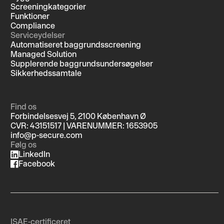
Screeningkategorier
Funktioner
Compliance
Serviceydelser
Automatiseret baggrundsscreening
Managed Solution
Supplerende baggrundsundersøgelser
Sikkerhedssamtale
Find os
Forbindelsesvej 5, 2100 København Ø
CVR: 43151517 | VARENUMMER: 1653905
info@p-secure.com
Følg os
LinkedIn
Facebook
ISAE-certificeret