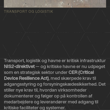
TRANSPORT OG LOGISTIK
Sådan understøtter P-Secur
e krav til transport, logistik o
g baggrundskontrol af havn
e
Transport, logistik og havne er kritisk infrastruktur
NIS2-direktivet
— og kritiske havne er nu udpeget
som en strategisk sektor under
CER (Critical
Device Resilience Act)
, med skærpede krav til
adgangsstyring og forsyningskædesikkerhed. Det
stiller nye krav til, hvordan virksomheder
dokumenterer og følger op på kontrollen af
medarbejdere og leverandører med adgang til
kritiske faciliteter og systemer.