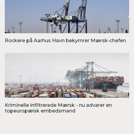
Rockere på Aarhus Havn bekymrer Mærsk-chefen
Foto: Henning Bagger/Ritzau Scanpix
Kriminelle infiltrerede Mærsk - nu advarer en
topeuropæisk embedsmand
Foto: Casper Dalhoff/Ritzau Scanpix