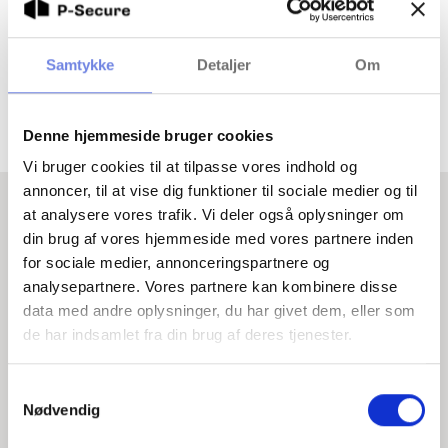
CER anbefaler P-Secure, at transport-, logistik- og
havnevirksomheder allerede identificerer, hvilke
medarbejdere og leverandører der skal screenes
Samtykke
Detaljer
Om
— og sikrer, at processen er på plads, før
lovgivningsmæssigt tilsyn starter.
Denne hjemmeside bruger cookies
Vi bruger cookies til at tilpasse vores indhold og
annoncer, til at vise dig funktioner til sociale medier og til
at analysere vores trafik. Vi deler også oplysninger om
din brug af vores hjemmeside med vores partnere inden
Læs mere om truslerne i
for sociale medier, annonceringspartnere og
analysepartnere. Vores partnere kan kombinere disse
transportsektoren
data med andre oplysninger, du har givet dem, eller som
Nedenfor finder du artikler, der beskriver de
de har indsamlet fra din brug af deres tjenester.
trusler, der findes i transportsektoren.
S
Nødvendig
a
m