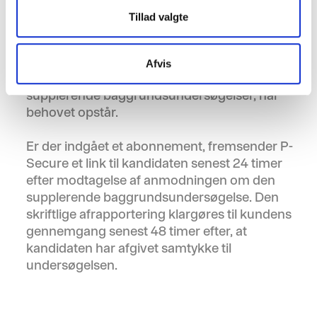
tilkøbes som en abonnementsordning. Ved
Tillad valgte
aftalens indgåelse estimerer kunden sit
forventede årlige behov i forhold til antallet af
supplerende baggrundsundersøgelser.
Afvis
Løsningen sikrer hurtig og enkel adgang til
supplerende baggrundsundersøgelser, når
behovet opstår.
Er der indgået et abonnement, fremsender P-
Secure et link til kandidaten senest 24 timer
efter modtagelse af anmodningen om den
supplerende baggrundsundersøgelse. Den
skriftlige afrapportering klargøres til kundens
gennemgang senest 48 timer efter, at
kandidaten har afgivet samtykke til
undersøgelsen.