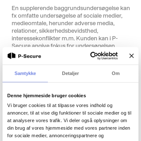
En supplerende baggrundsundersøgelse kan
fx omfatte undersøgelse af sociale medier,
medieomtale, herunder adverse media,
relationer, sikkerhedsbevidsthed,
interessekonflikter m.m. Kunden kan i P-
Secure angive fokus for undersøgelsen.
For at P-Secure kan udføre en supplerende
baggrundsundersøgelse, skal kandidaten
Samtykke
Detaljer
Om
forinden have gennemført et automatiseret
baggrundstjek i P-Secure. På dette grundlag
har P-Secure et solidt udgangspunkt af
Denne hjemmeside bruger cookies
verificerede oplysninger at arbejde ud fra,
herunder ID, basisoplysninger, CV,
Vi bruger cookies til at tilpasse vores indhold og
erhvervsroller m.v. Af denne årsag kan
annoncer, til at vise dig funktioner til sociale medier og til
supplerende baggrundsundersøgelser
at analysere vores trafik. Vi deler også oplysninger om
udføres hurtigt og effektivt.
din brug af vores hjemmeside med vores partnere inden
for sociale medier, annonceringspartnere og