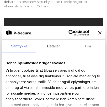
debate on research security in the Nordic region at
Almedalsveckan on Gotland.
Samtykke
Detaljer
Om
Denne hjemmeside bruger cookies
Vi bruger cookies til at tilpasse vores indhold og
annoncer, til at vise dig funktioner til sociale medier og til
at analysere vores trafik. Vi deler også oplysninger om
P-Secure strengthens board of directors and
din brug af vores hjemmeside med vores partnere inden
advisory board
for sociale medier, annonceringspartnere og
P-Secure strengthens its board of directors and advisory
analysepartnere. Vores partnere kan kombinere disse
board with a number of high-profile figures from Danish
data med andre oplysninger, du har givet dem, eller som
defense, public management and the IT industry.