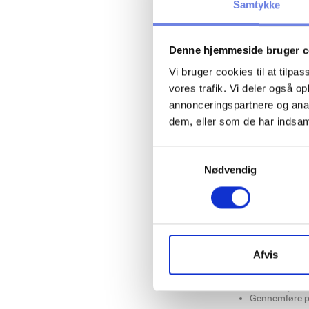
Samtykke
Denne hjemmeside bruger c
Vi bruger cookies til at tilpas
vores trafik. Vi deler også 
annonceringspartnere og anal
dem, eller som de har indsaml
Sidenlanceringen af P
sagsbehandling, har
fleksibilitet.
S
Derforer vi nu glade 
Nødvendig
a
Den nye version giver
m
gennemføre deres ba
t
Forbedringer i kandi
y
Det opdaterede kandi
k
k
Afvis
Udfylde og afs
Forstå hvilke
e
Få tydeligere
v
Se hvor i pro
Gennemføre p
a