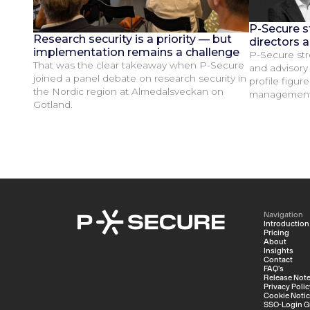
P-Secure s
Research security is a priority — but
directors 
implementation remains a challenge
P-Secure str
That was the clear takeaway when P-Secure
and advisory
joined a panel debate on research security in
profile figur
the Nordic region at Almedalsveckan on
management a
Gotland.
Navigation
Introduction
Pricing
About
Insights
Contact
FAQ's
Release Not
Privacy Polic
Cookie Noti
SSO-Login G