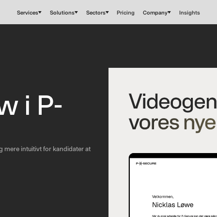
Services
Solutions
Sectors
Pricing
Company
Insights
w i P-
 mere intuitivt for kandidater at