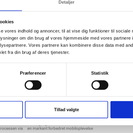
Detaljer
ookies
se vores indhold og annoncer, til at vise dig funktioner til sociale
oplysninger om din brug af vores hjemmeside med vores partnere i
ysepartnere. Vores partnere kan kombinere disse data med andr
et fra din brug af deres tjenester.
-Secure 2.0 i slutningen af 2025, hvor vi introducerede et markant løft af p
 vores fokus været at bringekandidatoplevelsen op på samme niveau af bru
for at kunne præsentere det nye kandidatflow i P-Secure.
Præferencer
Statistik
 kandidater en mere intuitiv og guidet proces, som gør detbåde lettere og h
ggrundstjek.
datflowet
datflow gør det blandt andet nemmere for kandidater at:
Tillad valgte
temme deres CV – herunder få synliggjort eventuelle huller i ansættelseshis
n dokumentation der forventes for de enkelte perioder
 vejledning undervejs i processen
cessen de befinder sig, og hvad næste skridt er
rocessen via en markant forbedret mobiloplevelse