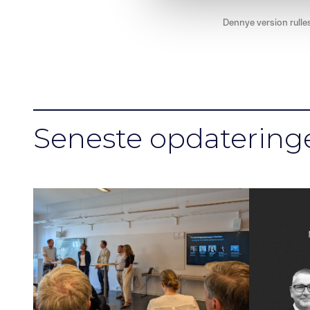
l
Dennye version rulles
g
Seneste opdatering