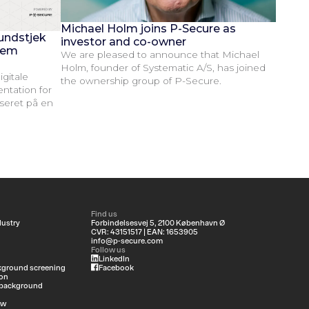
Michael Holm joins P-Secure as
undstjek
investor and co-owner
llem
We are pleased to announce that Michael
Holm, founder of Systematic A/S, has joined
igitale
the ownership group of P-Secure.
ntation for
seret på en
Find us
dustry
Forbindelsesvej 5, 2100 København Ø
CVR: 43151517 | EAN: 1653905
info@p-secure.com
Follow us
LinkedIn
ground screening
Facebook
on
 background
ew