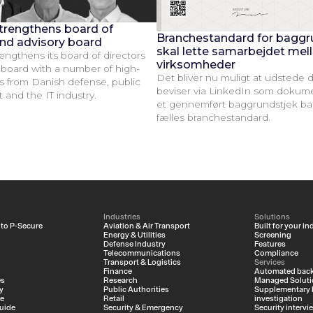
trengthens board of
Branchestandard for baggr
and advisory board
skal lette samarbejdet me
engthens its board of directors
virksomheder
 board with a number of high-
Det bliver nu muligt at udstede d
es from Danish defense, public
beviser via LinkedIn som dokume
nd the IT industry.
et gennemført baggrundstjek ba
fælles branchestandard.
Industries
Solutions
 to P-Secure
Aviation & Air Transport
Built for your in
Energy & Utilities
Screening
Defense Industry
Features
Telecommunications
Compliance
Transport & Logistics
Services
Finance
Automated back
es
Research
Managed Soluti
y
Public Authorities
Supplementary
ce
Retail
investigation
uide
Security & Emergency
Security intervi