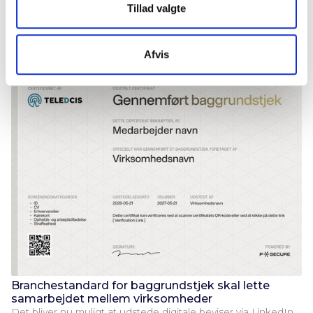
Tillad valgte
P-Secure strengthens its board of directors and advisory
board with a number of high-profile figures from Danish
defense, public management and the IT industry.
Afvis
Branchestandard for baggrundstjek skal lette
samarbejdet mellem virksomheder
Det bliver nu muligt at udstede digitale beviser via LinkedIn