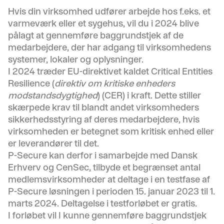
Hvis din virksomhed udfører arbejde hos f.eks. et
varmeværk eller et sygehus, vil du i 2024 blive
pålagt at gennemføre baggrundstjek af de
medarbejdere, der har adgang til virksomhedens
systemer, lokaler og oplysninger.
I 2024 træder EU-direktivet kaldet Critical Entities
Resilience (
direktiv om kritiske enheders
modstandsdygtighed
) (CER) i kraft. Dette stiller
skærpede krav til blandt andet virksomheders
sikkerhedsstyring af deres medarbejdere, hvis
virksomheden er betegnet som kritisk enhed eller
er leverandører til det.
P-Secure kan derfor i samarbejde med Dansk
Erhverv og CenSec, tilbyde et begrænset antal
medlemsvirksomheder at deltage i en testfase af
P-Secure løsningen i perioden 15. januar 2023 til 1.
marts 2024. Deltagelse i testforløbet er gratis.
I forløbet vil I kunne gennemføre baggrundstjek