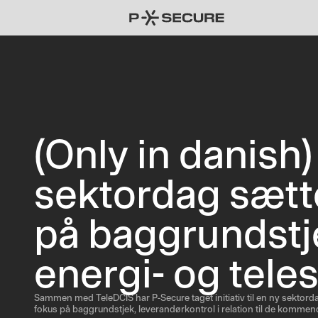
(Only in danish)
sektordag sætt
på baggrundstje
energi- og tele
Sammen med TeleDCIS har P-Secure taget initiativ til en ny sektord
fokus på baggrundstjek, leverandørkontrol i relation til de kommen