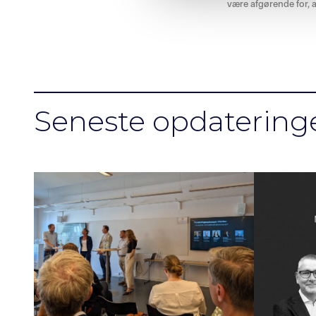
l
være afgørende for, a
g
Seneste opdatering