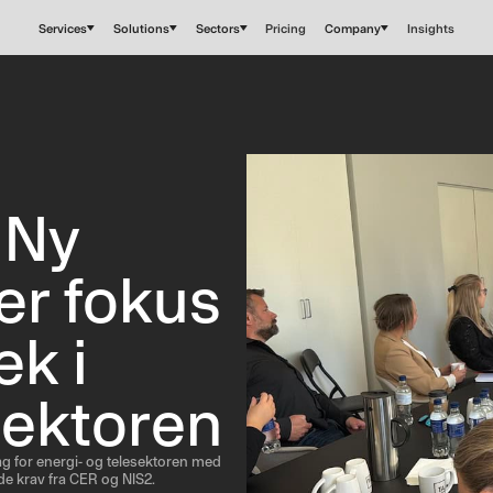
Services
Solutions
Sectors
Pricing
Company
Insights
 Ny
er fokus
k i
sektoren
ag for energi- og telesektoren med
de krav fra CER og NIS2.