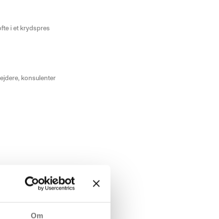
fte i et krydspres
bejdere, konsulenter
Om