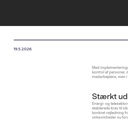
19.5.2026
Med implementeringen 
kontrol af personer, d
medarbejdere, men i 
Stærkt u
Energi- og telesektor
etablerede krav til s
konkret vejledning f
virksomheder nu for