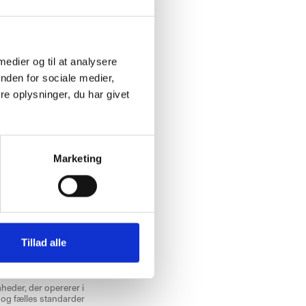
 medier og til at analysere
nden for sociale medier,
e oplysninger, du har givet
 har P-Secure – på
le dele erfaringer og
Marketing
. Konkret arbejdes der
Tillad alle
heder, der opererer i
e og fælles standarder