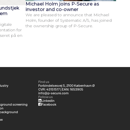
Michael Holm joins P-Secure as
undstjek
investor and co-owner
llem
We are pleased to announce that Michael
Holm, founder of Systematic A/S, has joined
igitale
the ownership group of P-Secure.
ntation for
seret på en
Find us
dustry
Forbindelsesvej 5, 2100 København Ø
CVR: 43151517 | EAN: 1653905
info@p-secure.com
Follow us
LinkedIn
ground screening
Facebook
on
 background
ew