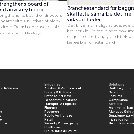
trengthens board of
Branchestandard for baggr
and advisory board
skal lette samarbejdet me
engthens its board of directors
virksomheder
 board with a number of high-
Det bliver nu muligt at udstede d
es from Danish defense, public
beviser via LinkedIn som dokume
nd the IT industry.
et gennemført baggrundstjek ba
fælles branchestandard.
Industries
Solutions
 to P-Secure
Aviation & Air Transport
Built for your in
Energy & Utilities
Screening
Defense Industry
Features
Telecommunications
Compliance
Transport & Logistics
Services
Finance
Automated back
es
Research
Managed Soluti
y
Public Authorities
Supplementary
ce
Retail
investigation
uide
Security & Emergency
Security intervi
Healthcare
Digital infrastructure