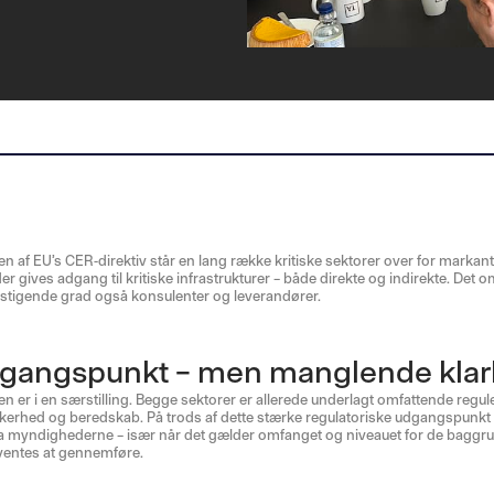
af EU’s CER-direktiv står en lang række kritiske sektorer over for markant 
er gives adgang til kritiske infrastrukturer – både direkte og indirekte. Det 
stigende grad også konsulenter og leverandører.
dgangspunkt – men manglende kla
en er i en særstilling. Begge sektorer er allerede underlagt omfattende regul
ikkerhed og beredskab. På trods af dette stærke regulatoriske udgangspunkt
ra myndighederne – især når det gælder omfanget og niveauet for de baggr
ventes at gennemføre.