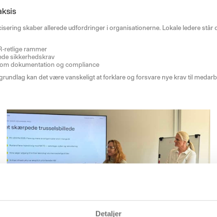
aksis
ring skaber allerede udfordringer i organisationerne. Lokale ledere står o
HR-retlige rammer
ede sikkerhedskrav
 om dokumentation og compliance
k grundlag kan det være vanskeligt at forklare og forsvare nye krav til medar
Detaljer