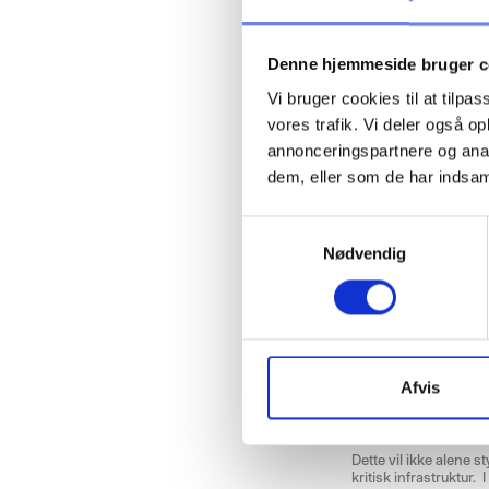
Denne hjemmeside bruger c
Vi bruger cookies til at tilpas
vores trafik. Vi deler også 
annonceringspartnere og anal
Branchen 
dem, eller som de har indsaml
Selvom myndighederne 
opfordring fra flere a
etablere best practic
S
Nødvendig
a
m
Mod en fælles b
t
Et centralt mål med in
y
hen imod:
k
en fælles
bran
k
Afvis
mulighed for 
e
etablering af
d
gennemførels
v
Dette vil ikke alene 
a
kritisk infrastruktur