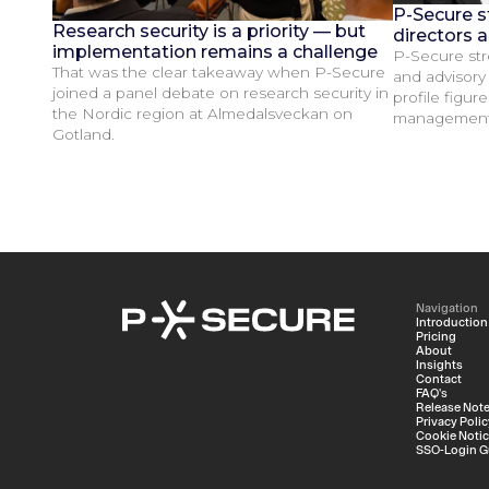
P-Secure s
Research security is a priority — but
directors 
implementation remains a challenge
P-Secure str
That was the clear takeaway when P-Secure
and advisory
joined a panel debate on research security in
profile figur
the Nordic region at Almedalsveckan on
management a
Gotland.
Navigation
Introduction
Pricing
About
Insights
Contact
FAQ's
Release Not
Privacy Polic
Cookie Noti
SSO-Login G