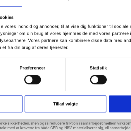
ookies
se vores indhold og annoncer, til at vise dig funktioner til sociale
oplysninger om din brug af vores hjemmeside med vores partnere i
ysepartnere. Vores partnere kan kombinere disse data med andr
kan ikke vente
et fra din brug af deres tjenester.
endnu ikke har fastlagt alle detaljer, er behovet for handling akut. Derfor
ktører i sektorerne – samlet centrale spillere til en fælles sektordag, for at de
e for baggrundstjek på tværs af energi- og telesektoren.
Præferencer
Statistik
ranchestandard
itiativet er at skabe et fælles sprog og en ensartet tilgang til baggrundstjek
chestandard for baggrundstjek
Tillad valgte
at
udveksle medarbejdere
på tværs af virksomheder med gensidig tillid
igitale certifikater
, der dokumenterer compliance
e af
digitale audits
styrke sikkerheden, men også reducere friktion i samarbejdet mellem virksom
. I takt med at kravene fra både CER og NIS2 materialiserer sig, vil samarbejd