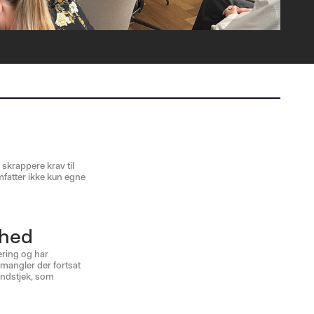
skrappere krav til
omfatter ikke kun egne
rhed
ering og har
 mangler der fortsat
undstjek, som