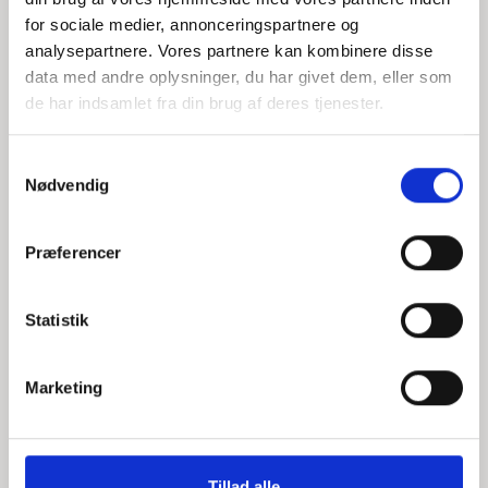
for sociale medier, annonceringspartnere og
analysepartnere. Vores partnere kan kombinere disse
data med andre oplysninger, du har givet dem, eller som
de har indsamlet fra din brug af deres tjenester.
S
Nødvendig
a
m
t
Præferencer
y
k
k
Statistik
e
v
Marketing
a
l
g
Tillad alle