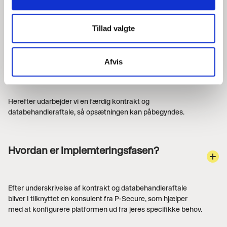
Næste skridt er en fælles afstemning af, hvordan jeres
løsning skal sættes op.
Tillad valgte
Vi gennemgår typisk:
- Antal ønskede brugere og administratorer
Afvis
- Hvilke screeningstyper I ønsker at aktivere
- Eventuelle organisatoriske krav eller særlige workflows
Herefter udarbejder vi en færdig kontrakt og
databehandleraftale, så opsætningen kan påbegyndes.
Hvordan er implemteringsfasen?
Efter underskrivelse af kontrakt og databehandleraftale
bliver I tilknyttet en konsulent fra P-Secure, som hjælper
med at konfigurere platformen ud fra jeres specifikke behov.