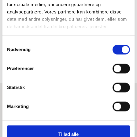
for sociale medier, annonceringspartnere og
analysepartnere. Vores partnere kan kombinere disse
data med andre oplysninger, du har givet dem, eller som
de har indsamlet fra din brug af deres tjenester.
S
Nødvendig
a
m
t
Præferencer
y
k
k
Statistik
e
FAQ
v
Marketing
a
l
Hvad er næste step i vores dialog?
g
Tillad alle