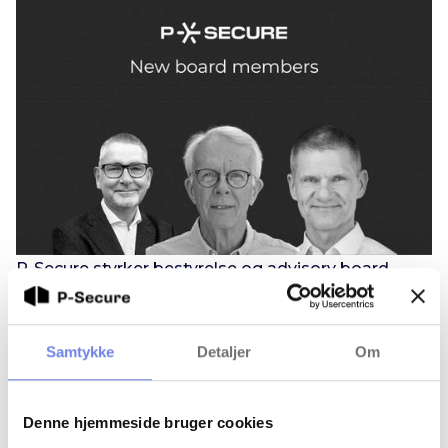
P-Secure styrker bestyrelse og advisory board
P-Secure styrker bestyrelse og advisory board med en
række tunge profiler fra dansk forsvar, offentlig ledelse og it-
branchen.
Samtykke
Detaljer
Om
Denne hjemmeside bruger cookies