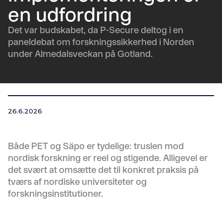
en udfordring
Det var budskabet, da P-Secure deltog i en
paneldebat om forskningssikkerhed i Norden
under Almedalsveckan på Gotland.
26.6.2026
Både PET og Säpo er tydelige: truslen mod
nordisk forskning er reel og stigende. Alligevel er
det svært at omsætte det til konkret praksis på
tværs af nordiske universiteter og
forskningsinstitutioner.