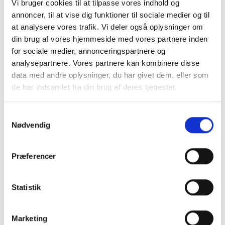
Vi bruger cookies til at tilpasse vores indhold og
annoncer, til at vise dig funktioner til sociale medier og til
at analysere vores trafik. Vi deler også oplysninger om
din brug af vores hjemmeside med vores partnere inden
for sociale medier, annonceringspartnere og
analysepartnere. Vores partnere kan kombinere disse
data med andre oplysninger, du har givet dem, eller som
de har indsamlet fra din brug af deres tjenester.
S
Branchestandard for baggrundstjek skal lette
Nødvendig
a
samarbejdet mellem virksomheder
Det bliver nu muligt at udstede digitale beviser via LinkedIn
m
som dokumentation for et gennemført baggrundstjek
t
Præferencer
baseret på en fælles branchestandard.
y
k
k
Statistik
e
v
Marketing
a