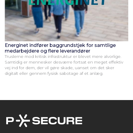
Energinet indfører baggrundstjek for samtlige
medarbejdere og flere leverandører
Truslerne mod kritisk infrastruktur er blevet mere alvorlige.
Samtidig er mennesker desværre fortsat en meget effektiv
vej ind for dem, der vil gøre skade, uanset om det sker
digitalt eller gennem fysisk sabotage af et anlæg.