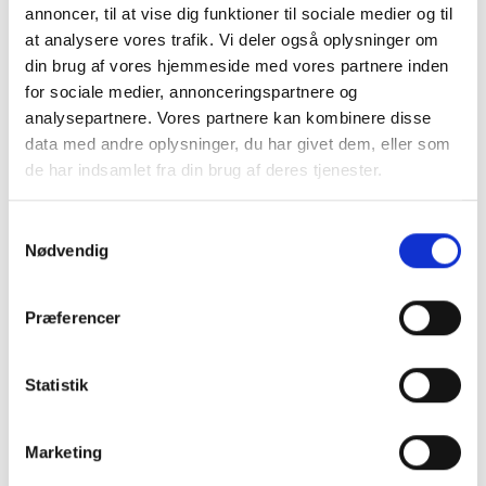
annoncer, til at vise dig funktioner til sociale medier og til
at analysere vores trafik. Vi deler også oplysninger om
din brug af vores hjemmeside med vores partnere inden
for sociale medier, annonceringspartnere og
analysepartnere. Vores partnere kan kombinere disse
data med andre oplysninger, du har givet dem, eller som
de har indsamlet fra din brug af deres tjenester.
P-Secure styrker bestyrelse og advisory board
P-Secure styrker bestyrelse og advisory board med en
S
række tunge profiler fra dansk forsvar, offentlig ledelse og it-
Nødvendig
a
branchen.
m
t
Præferencer
y
k
k
Statistik
e
v
Marketing
a