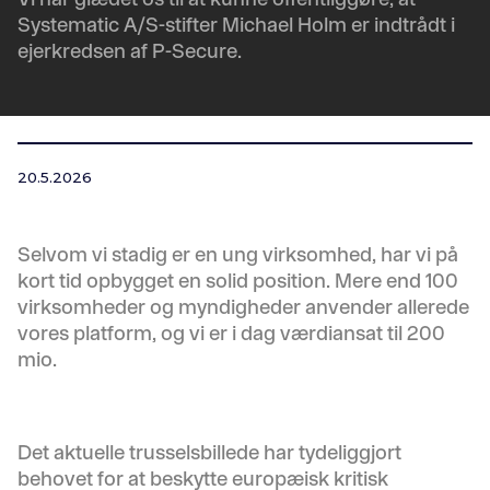
Systematic A/S-stifter Michael Holm er indtrådt i
ejerkredsen af P-Secure.
20.5.2026
Selvom vi stadig er en ung virksomhed, har vi på
kort tid opbygget en solid position. Mere end 100
virksomheder og myndigheder anvender allerede
vores platform, og vi er i dag værdiansat til 200
mio.
Det aktuelle trusselsbillede har tydeliggjort
behovet for at beskytte europæisk kritisk