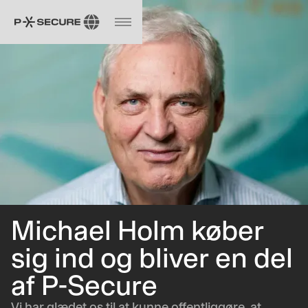
Michael Holm køber
sig ind og bliver en del
af P-Secure
Vi har glædet os til at kunne offentliggøre, at