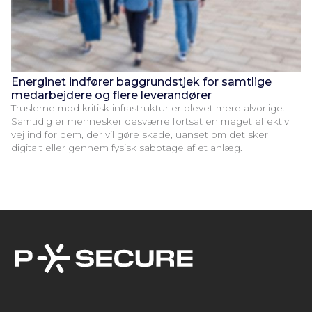
Energinet indfører baggrundstjek for samtlige
medarbejdere og flere leverandører
Truslerne mod kritisk infrastruktur er blevet mere alvorlige.
Samtidig er mennesker desværre fortsat en meget effektiv
vej ind for dem, der vil gøre skade, uanset om det sker
digitalt eller gennem fysisk sabotage af et anlæg.