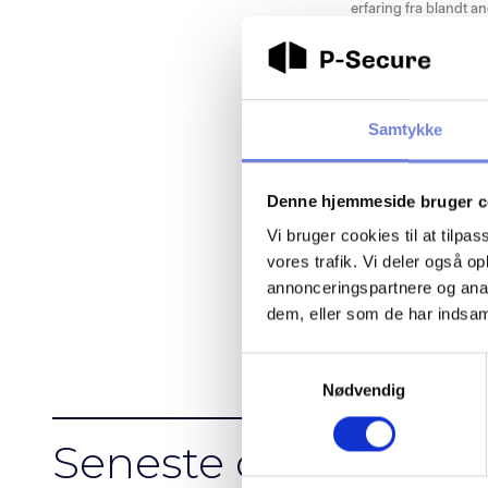
erfaring fra blandt an
energisektoren. Du 
“Når en aktør som Ene
signal til hele ener
Samtykke
Om Energinet
Energinet er en selv
Denne hjemmeside bruger c
Vi bruger cookies til at tilpas
vores trafik. Vi deler også 
Energinet ejer, drive
effektiv og grøn ener
annonceringspartnere og anal
dem, eller som de har indsaml
S
Nødvendig
a
m
t
Seneste opdatering
y