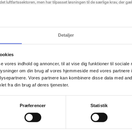
det luftfartssektoren, men har tilpasset løsningen til de særlige krav, der gæ
kan læse mere om
baggrundstjek i energisektoren her
.
rginet tager skridtet og digitaliserer de mange tusinde baggrundstjek, send
gisektoren: sikkerhed starter med mennesker”
siger Lars
Andreasen, CEO i P-
Detaljer
stændig offentlig virksomhed under Klima-, Energi- og Forsyningsministeriet
ookies
se vores indhold og annoncer, til at vise dig funktioner til sociale
oplysninger om din brug af vores hjemmeside med vores partnere i
r og udvikler el- og gastransmissionsnettet i Danmark og har som hovedopgav
giforsyning.
ysepartnere. Vores partnere kan kombinere disse data med andr
et fra din brug af deres tjenester.
Præferencer
Statistik
er