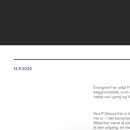
12.11.2025
Energinet har valgt 
baggrundstjek, som d
netop sat i gang og fo
Hos P-Secure har vi d
har vi – i tæt samarb
Målet har været at si
til den adgang, en me