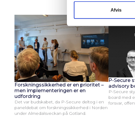
k
k
Afvis
e
v
a
l
g
P-Secure s
Forskningssikkerhed er en prioritet –
advisory b
men implementeringen er en
P-Secure sty
udfordring
board med en
Det var budskabet, da P-Secure deltog i en
forsvar, offe
paneldebat om forskningssikkerhed i Norden
under Almedalsveckan på Gotland.