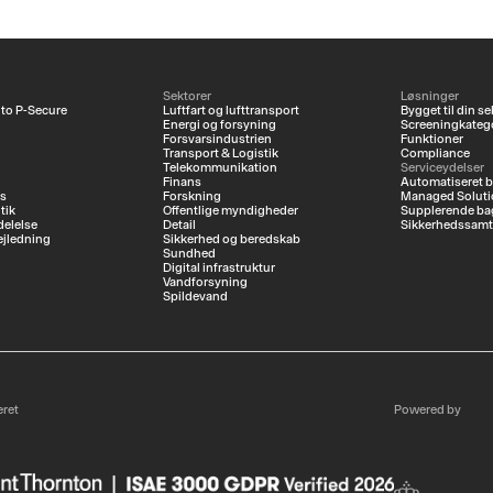
Sektorer
Løsninger
 to P-Secure
Luftfart og lufttransport
Bygget til din se
Energi og forsyning
Screeningkatego
Forsvarsindustrien
Funktioner
Transport & Logistik
Compliance
Telekommunikation
Serviceydelser
Finans
Automatiseret 
es
Forskning
Managed Soluti
tik
Offentlige myndigheder
Supplerende ba
elelse
Detail
Sikkerhedssamt
ejledning
Sikkerhed og beredskab
Sundhed
Digital infrastruktur
Vandforsyning
Spildevand
eret
Powered by