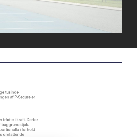
nge tusinde
ngen af P-Secure er
trådte i kraft. Derfor
af baggrundstjek.
portionelle i forhold
res omfattende