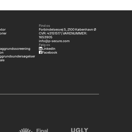
Find os
ktor
Forbindelsesvej 5, 2100 København Ø
rier
CVR: 43151517 | VARENUMMER:
1653905
info@p-secure.com
Følg os
baggrundsscreening
LinkedIn
on
Facebook
ggrundsundersøgelser
ale