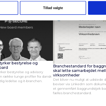
Tillad valgte
tyrker bestyrelse og
Branchestandard for baggr
oard
skal lette samarbejdet me
rker bestyrelse og advisory
virksomheder
 række tunge profiler fra dansk
Det bliver nu muligt at udstede d
ntlig ledelse og it-branchen.
beviser via LinkedIn som dokume
et gennemført baggrundstjek ba
fælles branchestandard.