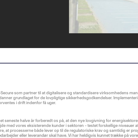
P-Secure som partner til at digitalisere og standardisere virksomhedens ma
anner grundlaget for de lovpligtige sikkerhedsgodkendelser. Implementeri
rventes i drift indenfor få uger.
et seneste halve år forberedt os på, at den nye lovgivning for energisektoren 
ejde med vores eksisterende kunder i sektoren – testet forskellige niveauer 
kre, at processerne både lever op til de regulatoriske krav og samtidig er pro
darbejder eller leverandør skal have. Vi har heldigvis kunnet trække på vo