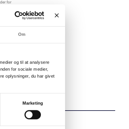
lder for
er det et stærkt
Secure.
Om
.
 medier og til at analysere
nden for sociale medier,
e at sikre en stabil,
e oplysninger, du har givet
Marketing