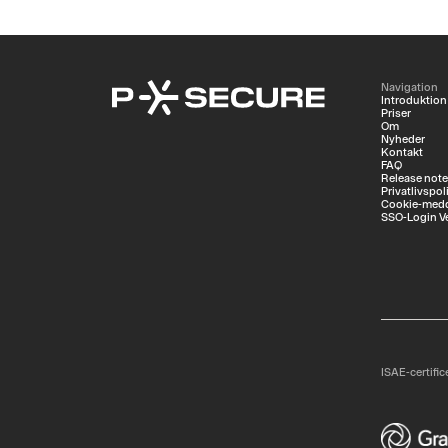
Navigation
Introduktion
Priser
Om
Nyheder
Kontakt
FAQ
Release not
Privatlivspoli
Cookie-medd
SSO-Login V
ISAE-certific