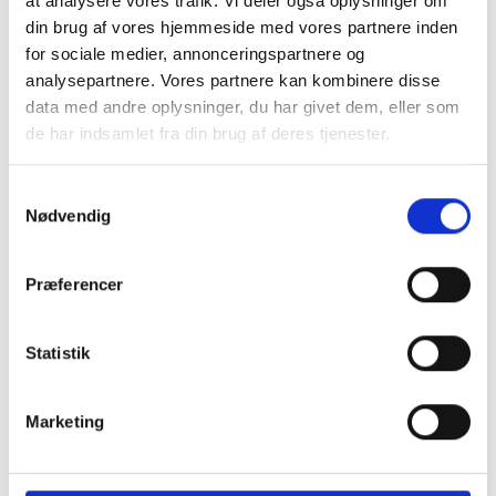
at analysere vores trafik. Vi deler også oplysninger om
din brug af vores hjemmeside med vores partnere inden
for sociale medier, annonceringspartnere og
analysepartnere. Vores partnere kan kombinere disse
data med andre oplysninger, du har givet dem, eller som
Branchestandard for baggrundstjek skal lette
de har indsamlet fra din brug af deres tjenester.
samarbejdet mellem virksomheder
Det bliver nu muligt at udstede digitale beviser via LinkedIn
som dokumentation for et gennemført baggrundstjek
S
baseret på en fælles branchestandard.
Nødvendig
a
m
t
Præferencer
y
k
k
Statistik
e
v
Marketing
a
l
g