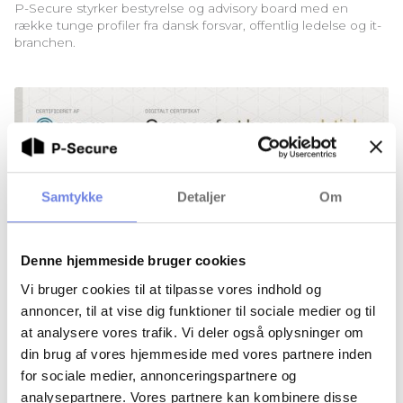
P-Secure styrker bestyrelse og advisory board med en
række tunge profiler fra dansk forsvar, offentlig ledelse og it-
branchen.
Samtykke
Detaljer
Om
Denne hjemmeside bruger cookies
Vi bruger cookies til at tilpasse vores indhold og
annoncer, til at vise dig funktioner til sociale medier og til
at analysere vores trafik. Vi deler også oplysninger om
din brug af vores hjemmeside med vores partnere inden
Branchestandard for baggrundstjek skal lette
for sociale medier, annonceringspartnere og
samarbejdet mellem virksomheder
analysepartnere. Vores partnere kan kombinere disse
Det bliver nu muligt at udstede digitale beviser via LinkedIn