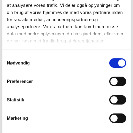
at analysere vores trafik. Vi deler også oplysninger om
din brug af vores hjemmeside med vores partnere inden
for sociale medier, annonceringspartnere og
analysepartnere. Vores partnere kan kombinere disse
data med andre oplysninger, du har givet dem, eller som
de har indsamlet fra din brug af deres tjenester.
P-Secure styrker bestyrelse og advisory board
S
P-Secure styrker bestyrelse og advisory board med en
Nødvendig
a
række tunge profiler fra dansk forsvar, offentlig ledelse og it-
branchen.
m
t
Præferencer
y
k
k
Statistik
e
v
Marketing
a
l