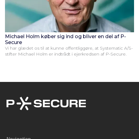
Michael Holm køber sig ind og bliver en del af P-
Secure
Vi har glædet os til at kunne offentliggøre, at Systematic A/S-
stifter Michael Holm er indtrådt i ejerkredsen af P-Secure.
Navigation