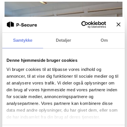
Samtykke
Detaljer
Om
Denne hjemmeside bruger cookies
Vi bruger cookies til at tilpasse vores indhold og
annoncer, til at vise dig funktioner til sociale medier og til
at analysere vores trafik. Vi deler også oplysninger om
Forskningssikkerhed er en prioritet – men
din brug af vores hjemmeside med vores partnere inden
implementeringen er en udfordring
for sociale medier, annonceringspartnere og
Det var budskabet, da P-Secure deltog i en paneldebat om
analysepartnere. Vores partnere kan kombinere disse
forskningssikkerhed i Norden under Almedalsveckan på
data med andre oplysninger, du har givet dem, eller som
Gotland.
de har indsamlet fra din brug af deres tjenester.