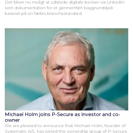
Det bliver nu muligt at udstede digitale beviser via LinkedIn
som dokumentation for et gennemført baggrundstjek
baseret på en fælles branchestandard.
Michael Holm joins P-Secure as investor and co-
owner
We are pleased to announce that Michael Holm, founder of
Systematic A/S, has joined the ownership group of P-Secure.