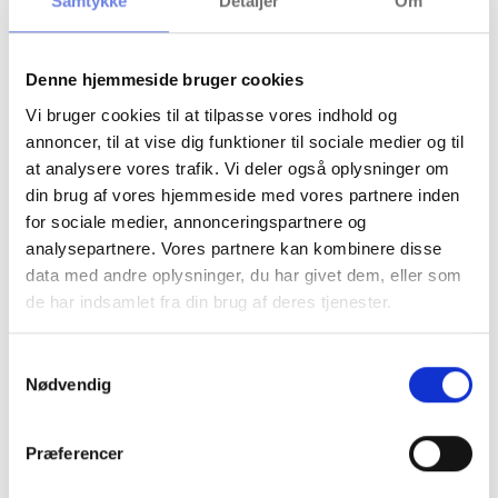
Samtykke
Detaljer
Om
Research security is a priority — but
implementation remains a challenge
That was the clear takeaway when P-Secure joined a panel
Denne hjemmeside bruger cookies
debate on research security in the Nordic region at
Almedalsveckan on Gotland.
Vi bruger cookies til at tilpasse vores indhold og
annoncer, til at vise dig funktioner til sociale medier og til
at analysere vores trafik. Vi deler også oplysninger om
din brug af vores hjemmeside med vores partnere inden
for sociale medier, annonceringspartnere og
analysepartnere. Vores partnere kan kombinere disse
data med andre oplysninger, du har givet dem, eller som
de har indsamlet fra din brug af deres tjenester.
S
Nødvendig
a
m
t
Præferencer
y
P-Secure strengthens board of directors and
k