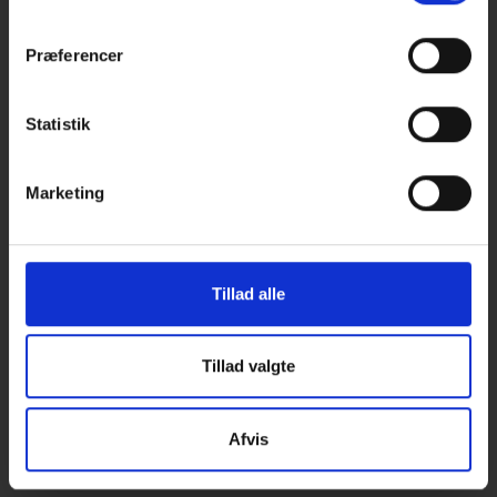
m
t
Præferencer
y
k
k
Statistik
e
v
Marketing
a
l
g
Tillad alle
Tillad valgte
Afvis